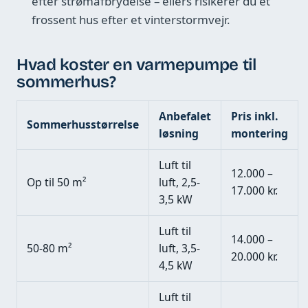
efter strømafbrydelse – ellers risikerer du et
frossent hus efter et vinterstormvejr.
Hvad koster en varmepumpe til
sommerhus?
Anbefalet
Pris inkl.
Sommerhusstørrelse
løsning
montering
Luft til
12.000 –
Op til 50 m²
luft, 2,5-
17.000 kr.
3,5 kW
Luft til
14.000 –
50-80 m²
luft, 3,5-
20.000 kr.
4,5 kW
Luft til