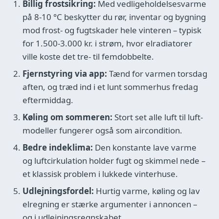
Billig frostsikring:
Med vedligeholdelsesvarme
på 8-10 °C beskytter du rør, inventar og bygning
mod frost- og fugtskader hele vinteren – typisk
for 1.500-3.000 kr. i strøm, hvor elradiatorer
ville koste det tre- til femdobbelte.
Fjernstyring via app:
Tænd for varmen torsdag
aften, og træd ind i et lunt sommerhus fredag
eftermiddag.
Køling om sommeren:
Stort set alle luft til luft-
modeller fungerer også som aircondition.
Bedre indeklima:
Den konstante lave varme
og luftcirkulation holder fugt og skimmel nede –
et klassisk problem i lukkede vinterhuse.
Udlejningsfordel:
Hurtig varme, køling og lav
elregning er stærke argumenter i annoncen –
og i udlejningsregnskabet.