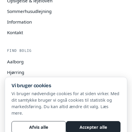
Opsigelse & lejeloven
Sommerhusudlejning
Information
Kontakt
FIND BOLIG
Aalborg
Hjørring
Nørresundby
Vi bruger cookies
Aabybro
Vi bruger nødvendige cookies for at siden virker. Med
dit samtykke bruger vi også cookies til statistik og
markedsføring. Du kan altid ændre dit valg.
Læs
mere
.
© 2026 Privatudlejning.dk
Afvis alle
Accepter alle
Denne hjemmeside indeholder reklamer og affiliate-links.