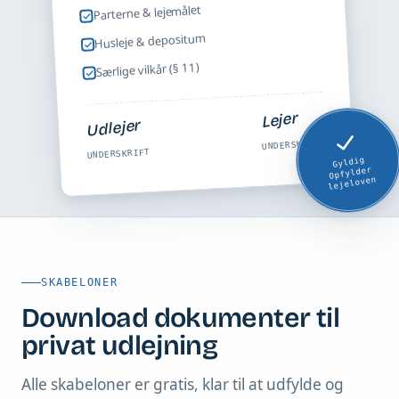
Parterne & lejemålet
Husleje & depositum
Særlige vilkår (§ 11)
Lejer
Udlejer
UNDERSKRIFT
UNDERSKRIFT
Gyldig
Opfylder
lejeloven
SKABELONER
Download dokumenter til
privat udlejning
Alle skabeloner er gratis, klar til at udfylde og