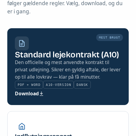
følger gældende regler. Vælg, download, og du
er i gang.
MEST BRUGT
Standard lejekontrakt (A10)
Den officielle og mest anvendte kontrakt til
privat udlejning. Sikrer en gyldig aftale, der lever
op til alle lovkrav — klar på få minutter.
PDF + WORD
A10-VERSION
DANSK
Download