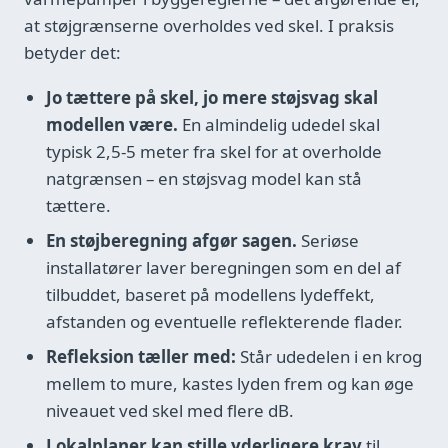
at støjgrænserne overholdes ved skel. I praksis
betyder det:
Jo tættere på skel, jo mere støjsvag skal
modellen være.
En almindelig udedel skal
typisk 2,5-5 meter fra skel for at overholde
natgrænsen – en støjsvag model kan stå
tættere.
En støjberegning afgør sagen.
Seriøse
installatører laver beregningen som en del af
tilbuddet, baseret på modellens lydeffekt,
afstanden og eventuelle reflekterende flader.
Refleksion tæller med:
Står udedelen i en krog
mellem to mure, kastes lyden frem og kan øge
niveauet ved skel med flere dB.
Lokalplaner kan stille yderligere krav
til