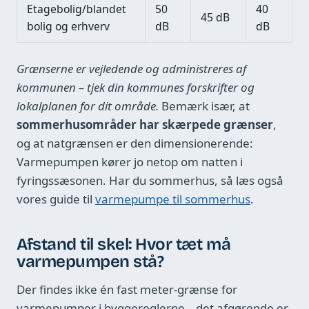
Etagebolig/blandet
50
40
45 dB
bolig og erhverv
dB
dB
Grænserne er vejledende og administreres af
kommunen – tjek din kommunes forskrifter og
lokalplanen for dit område.
Bemærk især, at
sommerhusområder har skærpede grænser
,
og at natgrænsen er den dimensionerende:
Varmepumpen kører jo netop om natten i
fyringssæsonen. Har du sommerhus, så læs også
vores guide til
varmepumpe til sommerhus
.
Afstand til skel: Hvor tæt må
varmepumpen stå?
Der findes ikke én fast meter-grænse for
varmepumper i byggereglerne – det afgørende er,