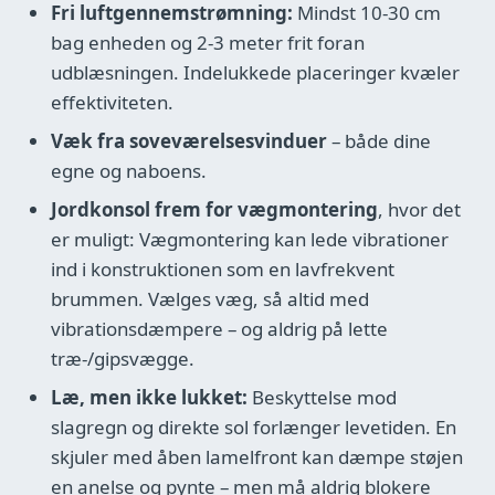
Fri luftgennemstrømning:
Mindst 10-30 cm
bag enheden og 2-3 meter frit foran
udblæsningen. Indelukkede placeringer kvæler
effektiviteten.
Væk fra soveværelsesvinduer
– både dine
egne og naboens.
Jordkonsol frem for vægmontering
, hvor det
er muligt: Vægmontering kan lede vibrationer
ind i konstruktionen som en lavfrekvent
brummen. Vælges væg, så altid med
vibrationsdæmpere – og aldrig på lette
træ-/gipsvægge.
Læ, men ikke lukket:
Beskyttelse mod
slagregn og direkte sol forlænger levetiden. En
skjuler med åben lamelfront kan dæmpe støjen
en anelse og pynte – men må aldrig blokere