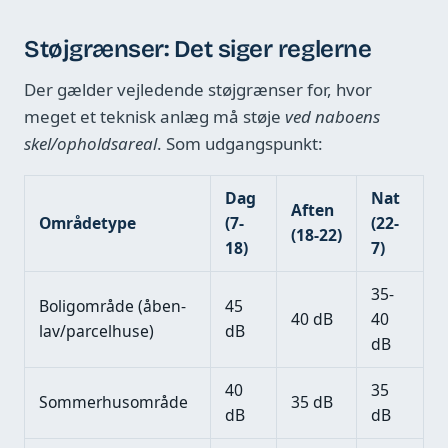
Støjgrænser: Det siger reglerne
Der gælder vejledende støjgrænser for, hvor
meget et teknisk anlæg må støje
ved naboens
skel/opholdsareal
. Som udgangspunkt:
Dag
Nat
Aften
Områdetype
(7-
(22-
(18-22)
18)
7)
35-
Boligområde (åben-
45
40 dB
40
lav/parcelhuse)
dB
dB
40
35
Sommerhusområde
35 dB
dB
dB