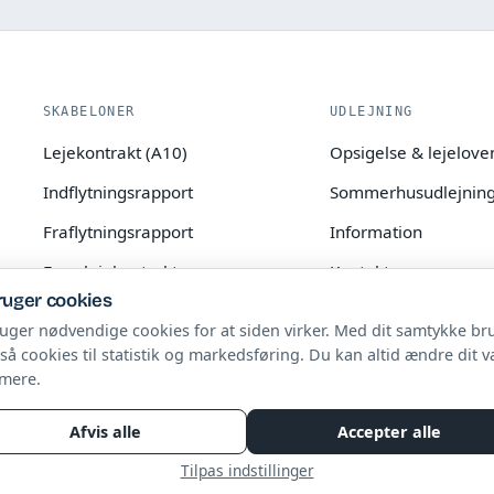
SKABELONER
UDLEJNING
Lejekontrakt (A10)
Opsigelse & lejelove
Indflytningsrapport
Sommerhusudlejnin
Fraflytningsrapport
Information
Fremlejekontrakt
Kontakt
ruger cookies
Fremtidsfuldmagt
ruger nødvendige cookies for at siden virker. Med dit samtykke br
Gældsbrev
gså cookies til statistik og markedsføring. Du kan altid ændre dit v
mere
.
Afvis alle
Accepter alle
Denne hjemmeside indehold
Tilpas indstillinger
vejledende og erstatter ikk