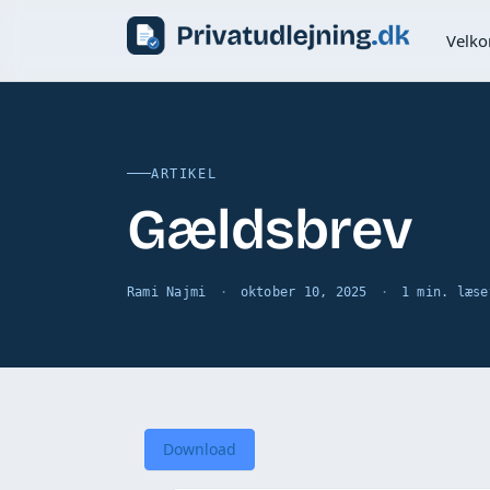
Velk
ARTIKEL
Gældsbrev
Rami Najmi
oktober 10, 2025
1 min. læse
Download