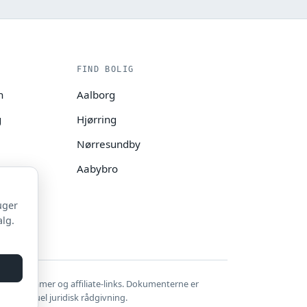
FIND BOLIG
n
Aalborg
g
Hjørring
Nørresundby
Aabybro
uger
alg.
er reklamer og affiliate-links. Dokumenterne er
e individuel juridisk rådgivning.